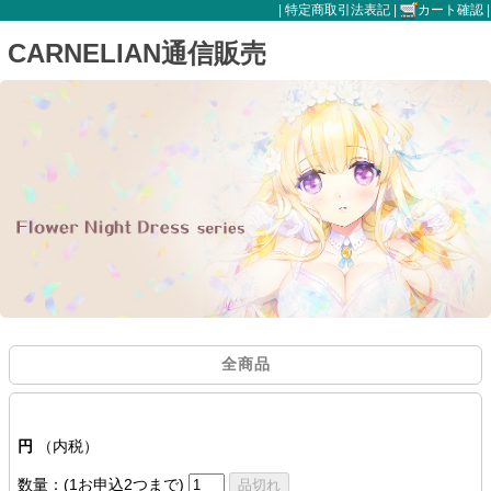
|
特定商取引法表記
|
カート確認
|
CARNELIAN通信販売
全商品
円
（内税）
数量：(1お申込2つまで)