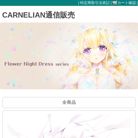
|
特定商取引法表記
|
カート確認
|
CARNELIAN通信販売
全商品